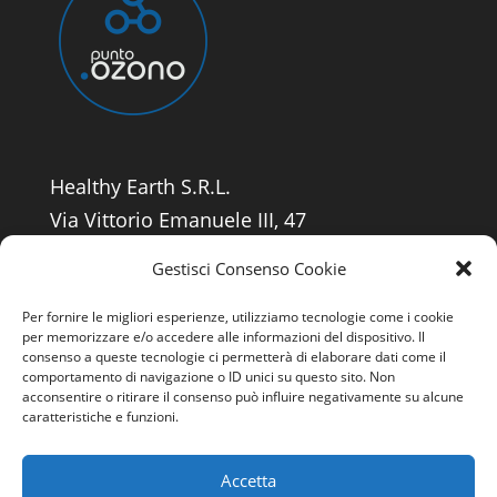
Healthy Earth S.
R.L.
Via Vittorio Emanuele III, 47
03039 Sora (FR)
Gestisci Consenso Cookie
Per fornire le migliori esperienze, utilizziamo tecnologie come i cookie
per memorizzare e/o accedere alle informazioni del dispositivo. Il
consenso a queste tecnologie ci permetterà di elaborare dati come il
comportamento di navigazione o ID unici su questo sito. Non
acconsentire o ritirare il consenso può influire negativamente su alcune
caratteristiche e funzioni.
Accetta
Privacy Policy
Contatti
Cookie Policy (UE)